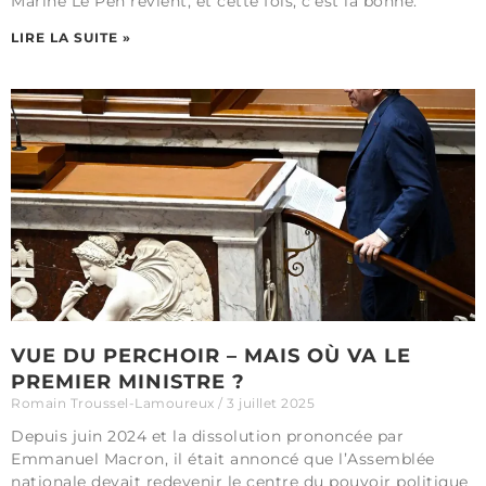
Marine Le Pen revient, et cette fois, c’est la bonne.
LIRE LA SUITE »
VUE DU PERCHOIR – MAIS OÙ VA LE
PREMIER MINISTRE ?
Romain Troussel-Lamoureux
3 juillet 2025
Depuis juin 2024 et la dissolution prononcée par
Emmanuel Macron, il était annoncé que l’Assemblée
nationale devait redevenir le centre du pouvoir politique