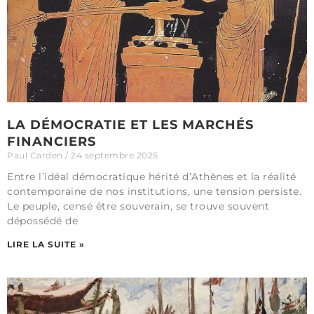
LA DÉMOCRATIE ET LES MARCHÉS
FINANCIERS
Paul Carden
24 septembre 2025
Entre l’idéal démocratique hérité d’Athènes et la réalité
contemporaine de nos institutions, une tension persiste.
Le peuple, censé être souverain, se trouve souvent
dépossédé de
LIRE LA SUITE »