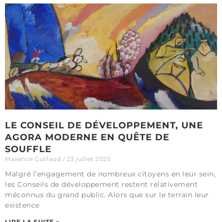
LE CONSEIL DE DÉVELOPPEMENT, UNE
AGORA MODERNE EN QUÊTE DE
SOUFFLE
Maxence Guillaud
23 juillet 2025
Malgré l’engagement de nombreux citoyens en leur sein,
les Conseils de développement restent relativement
méconnus du grand public. Alors que sur le terrain leur
existence
LIRE LA SUITE »