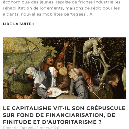
économique des jeunes, reprise de friches industrielles,
réhabilitation de logements, maisons de répit pour les
aidants, nouvelles mobilités partagées… À
LIRE LA SUITE »
LE CAPITALISME VIT-IL SON CRÉPUSCULE
SUR FOND DE FINANCIARISATION, DE
FINITUDE ET D’AUTORITARISME ?
Frédéric Faravel
5 mars 2026