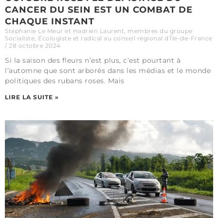
CANCER DU SEIN EST UN COMBAT DE
CHAQUE INSTANT
Stéphanie Le Meur et Hadrien Laurent, membres du groupe
Socialiste, Écologiste et radical au conseil régional d'Île-de-France
28 octobre 2024
Si la saison des fleurs n’est plus, c’est pourtant à
l’automne que sont arborés dans les médias et le monde
politiques des rubans roses. Mais
LIRE LA SUITE »