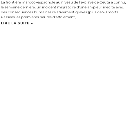
La frontière maroco-espagnole au niveau de l’exclave de Ceuta a connu,
la semaine dernière, un incident migratoire d’une ampleur inédite avec
des conséquences humaines relativement graves (plus de 70 morts).
Passées les premières heures d’affolement,
LIRE LA SUITE »
Périscolaire parisien : protéger les enfants passe par répondre à la
crise que traverse le milieu
Les affaires qui touchent le périscolaire parisien ont légitimement suscité
émotion et inquiétude. À l’approche des premiers procès, attendus au