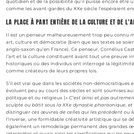
quotidien et de la possibilité qu’il puisse encore être 
comme les avant-gardes du XXe siècle l’espéraient en
LA PLACE À PART ENTIÈRE DE LA CULTURE ET DE L
Il est un penseur malheureusement trop peu connu malg
art, culture et démocratie (bien que ses textes se soi
anglo-saxon qu’en France). Ce penseur, Cornélius Casto
l’art et la culture constituent avant tout une preuve 
historiques où des individus ont interrogé la légitimit
comme créateurs de leurs propres lois.
S’il est vrai que dans les sociétés non-démocratiques et
évoluent peu au cours des siècles et sont soumises aux
politique et ou religieux («
C’est ainsi et pas autremen
sculpte ou bâtit sous la XXe dynastie pharaonique, et i
distinguer ces œuvres de celles qui les précèdent ou l
l’inverse, une formidable créativité artistique qui se 
également un remodelage permanent des grandes œuvre
interpréter et ouvrir ainsi les significations qui les pe