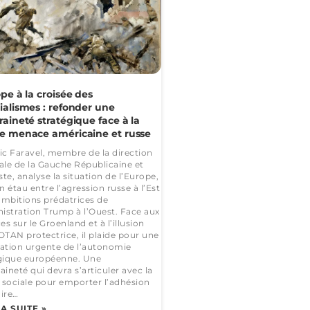
pe à la croisée des
ialismes : refonder une
aineté stratégique face à la
e menace américaine et russe
ic Faravel, membre de la direction
ale de la Gauche Républicaine et
ste, analyse la situation de l’Europe,
n étau entre l’agression russe à l’Est
 ambitions prédatrices de
nistration Trump à l’Ouest. Face aux
s sur le Groenland et à l’illusion
OTAN protectrice, il plaide pour une
ation urgente de l’autonomie
gique européenne. Une
aineté qui devra s’articuler avec la
e sociale pour emporter l’adhésion
ire…
LA SUITE »