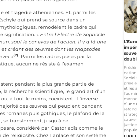
ie et tragédie athéniennes. Et, parmi les
Eschyle qui prend sa source dans un
s mythologiques, remodèlent le cadre qui
e signification. «
Entre l’Electre de Sophocle
mun, sauf le canevas de l’action. Il y a là une
L’Euro
impér
ion et créant des œuvres dont les rhapsodes
souver
(2)
êver
»
. Parmi les cadres posés par la
doubl
matique, aucun ne résiste à l’examen
Frédér
nation
Sociali
prise e
existent pendant la plus grande partie de
et les
e, la recherche scientifique, le grand art d’un
l’admi
 ou, à tout le moins, coexistent. L’inverse
menace
d’une 
de majorité des œuvres qui peuplent pendant
refond
ales romanes puis gothiques, le plafond de la
straté
souver
, se transforment, jusqu’à ce
justic
speare, considéré par Castoriadis comme le
popula
 de religiosité. Chez Laplace et son système
LIRE 