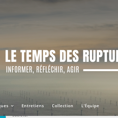
CE QUE L’ART FAIT À LA DÉMOCR
18/01/2024
HUGO GUIRAUDOU
Avec la disparition des diverses avant-gardes artis
peuplèrent en nombre le XXe siècle, est remise en 
que l’art, à travers ses formes multiples, littératur
ques
Entretiens
Collection
L’Équipe
architecture, a quelque chose à dire de l’état du m
société.