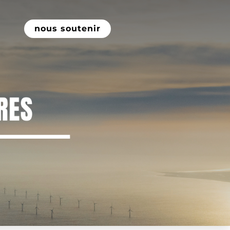
nous soutenir
ATIE
tiques qui
cause l’idée
e, musique,
onde et de la