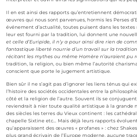
Il en est ainsi des rapports qu’entretiennent démocrat
œuvres qui nous sont parvenues, hormis les Perses d’
événement d’actualité, toutes puisent dans les texte
leur est fourni par la tradition, lui donnent une nouvell
et celle d’Euripide, il n’y a pour ainsi dire rien de com
fantastique liberté nourrie d’un travail sur la tradit
récitant les mythes ou même Homère n’auraient pu r
tradition, la religion, ou bien même l’autorité charis
conscient que porte le jugement artistique.
Bien sûr il ne s’agit pas d’ignorer les liens ténus qui 
l’histoire des sociétés occidentales entre la philosophi
côté et la religion de l’autre. Souvent ils se conjuguent
reviendrait à nier toute qualité artistique à la gran
des siècles les terres du Vieux continent : les cathédr
chapelle Sixtine etc… Mais déjà leurs rapports évoluent
qu’apparaissent des œuvres « profanes » : chez Shake
plus grand écrivain de l’Europe moderne, aucune trace