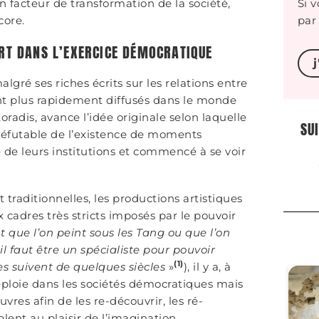
un facteur de transformation de la société,
Si v
core.
par 
’ART DANS L’EXERCICE DÉMOCRATIQUE
ré ses riches écrits sur les relations entre
ent plus rapidement diffusés dans le monde
radis, avance l’idée originale selon laquelle
SU
irréfutable de l’existence de moments
é de leurs institutions et commencé à se voir
 traditionnelles, les productions artistiques
 cadres très stricts imposés par le pouvoir
t que l’on peint sous les Tang ou que l’on
l faut être un spécialiste pour pouvoir
(1)
es suivent de quelques siècles
»
), il y a, à
déploie dans les sociétés démocratiques mais
s afin de les re-découvrir, les ré-
uplent au plaisir de l’imagination.