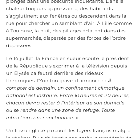
plongés dans une obscurité inquiétante. Dans la
chaleur toujours oppressante, des habitants
s’agglutinent aux fenêtres ou descendent dans la
rue pour chercher un semblant d’air. À Lille comme
à Toulouse, la nuit, des pillages éclatent dans des
supermarchés, dispersés par des forces de l’ordre
dépassées.
Le 14 juillet, la France en sueur écoute le président
de la République s’exprimer à la télévision depuis
un Élysée calfeutré derrière des rideaux
thermiques. D’un ton grave, il annonce : «
À
compter de demain, un confinement climatique
national est instauré. Entre 10
heures et 20 heures,
chacun devra rester à l
’
intérieur de son domicile
ou se rendre dans une zone de refuge. Toute
infraction sera sanctionné
e.
»
Un frisson glacé parcourt les foyers français malgré
la chaleur. Plus de trente ans après la pandémie de