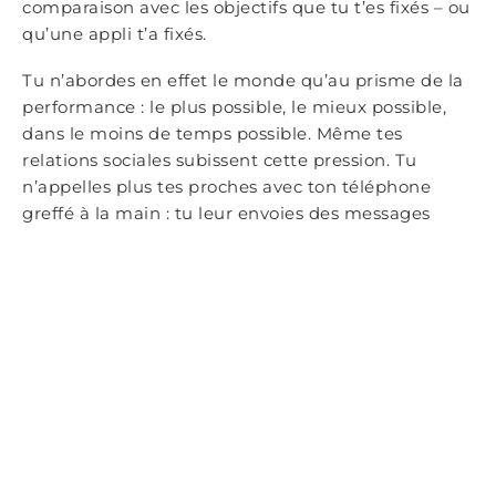
comparaison avec les objectifs que tu t’es fixés – ou
qu’une appli t’a fixés.
Tu n’abordes en effet le monde qu’au prisme de la
performance : le plus possible, le mieux possible,
dans le moins de temps possible. Même tes
relations sociales subissent cette pression. Tu
n’appelles plus tes proches avec ton téléphone
greffé à la main : tu leur envoies des messages
vocaux, c’est plus rapide. Tu ne dragues plus : tu
matches
sur Tinder (encore une appli bien
pratique), c’est plus efficace. Et même, tu ne fais
plus l’amour : tu baises, l’œil sur le chronomètre, en
enchaînant le plus de positions façon douze
travaux d’Hercule – ou d’Astérix –, dans un
simulacre de mauvais porno (pléonasme) dont tu
t’imagines la star.
Tu es devenu le grand chronométreur de ta propre