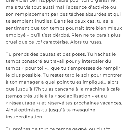
une violence insupportable pour ton organisme ;
mais tu vis tout aussi mal l’absence d’activité ou
son remplacement par
des tâches absurdes et qui
te semblent inutiles
. Dans les deux cas, tu as le
sentiment que ton temps pourrait être bien mieux
employé – qu’il t’est dérobé. Rien ne te paraît plus
cruel que ce
vol
caractérisé. Alors tu ruses.
Tu prends des pauses et des poses. Tu haches le
temps consacré au travail pour y intercaler du
temps « pour toi »… que tu t’empresses de remplir
le plus possible. Tu restes tard le soir pour montrer
à ton manager à quel point tu es impliqué… alors
que jusqu’à 17h tu as cancané à la machine à café
(temps très utile à la « sociabilisation » et au
« réseautage ») et réservé tes prochaines vacances.
Ainsi optimises-tu jusqu’à
ta mesquine
insubordination
.
Tu profites de tout ce temps gagné, ou plutôt