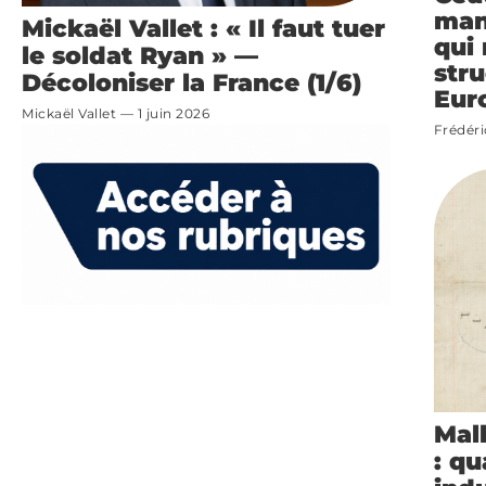
man
Mickaël Vallet : « Il faut tuer
qui 
le soldat Ryan » —
stru
Décoloniser la France (1/6)
Eur
Mickaël Vallet
1 juin 2026
Frédéri
Mal
: qu