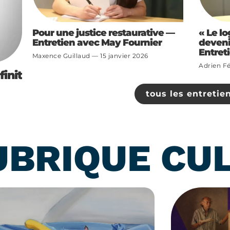
Pour une justice restaurative —
« Le l
Entretien avec May Fournier
devenir
Entret
Maxence Guillaud
15 janvier 2026
Adrien Fé
init
tous les entretie
UBRIQUE CU