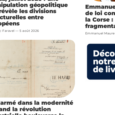
ipulation géopolitique
Emmanuel
révèle les divisions
de loi con
cturelles entre
la Corse :
opéens
fragmenta
c Faravel
5 août 2026
Emmanuel Maure
larmé dans la modernité
and la révolution