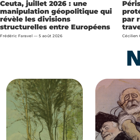
Ceuta, juillet 2026 : une
Péris
manipulation géopolitique qui
prot
révèle les divisions
par 
structurelles entre Européens
trave
Frédéric Faravel
5 août 2026
Cécilien
N