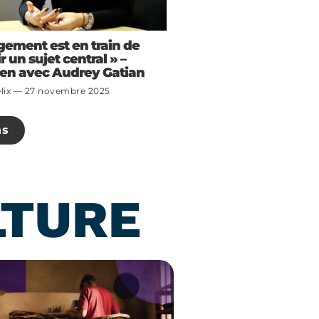
ogement est en train de
 un sujet central » –
ien avec Audrey Gatian
lix
27 novembre 2025
ns
LTURE