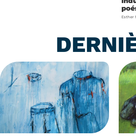
indu
poé
Esther
DERNI