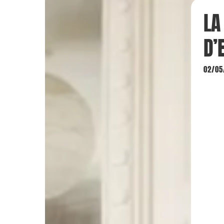
LA
D’
02/05