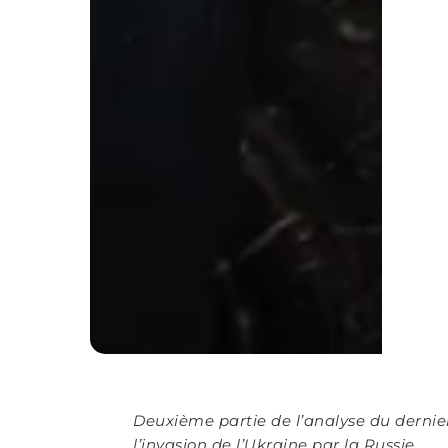
Deuxième partie de l’analyse du dernie
l’invasion de l’Ukraine par la Russie.