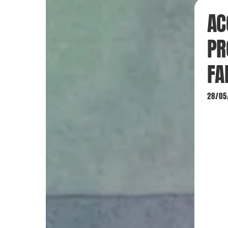
AC
PR
FA
28/05