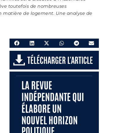
ulève toutefois de nombreuses
ue en matière de logement. Une analyse de