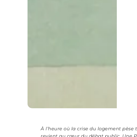
À l’heure où la crise du logement pèse t
revient au cœur du débat public. Une PP