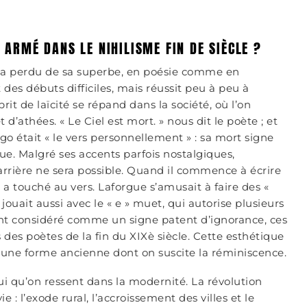
L ARMÉ DANS LE NIHILISME FIN DE SIÈCLE ?
on a perdu de sa superbe, en poésie comme en
des débuts difficiles, mais réussit peu à peu à
it de laïcité se répand dans la société, où l’on
t d’athées.
«
Le Ciel est mort.
»
nous dit le poète ; et
ugo était
«
le vers personnellement
»
: sa mort signe
ue. Malgré ses accents parfois nostalgiques,
arrière ne sera possible. Quand il commence à écrire
n a touché au vers. Laforgue s’amusait à faire des
«
 jouait aussi avec le
«
e
»
muet, qui autorise plusieurs
t considéré comme un signe patent d’ignorance, ces
s des poètes de la fin du XIX
è
siècle. Cette esthétique
à une forme ancienne dont on suscite la réminiscence.
ui qu’on ressent dans la modernité. La révolution
 : l’exode rural, l’accroissement des villes et le