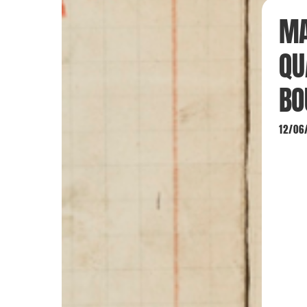
MA
QU
BO
12/06