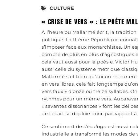
CULTURE
« CRISE DE VERS » : LE POÈTE MA
À l’heure où Mallarmé écrit, la traditi
politique. La IIIème République connaît 
s’imposer face aux monarchistes. Un espr
compte de plus en plus d’agnostiques e
cela vaut aussi pour la poésie. Victor H
aussi celle du système métrique classiq
Mallarmé sait bien qu’aucun retour en 
en vers libres, cela fait longtemps qu’o
vers faux
»
d’onze ou treize syllabes. On
rythmes pour un même vers. Auparavan
«
savantes dissonances
»
font les délice
de l’écart se déploie donc par rapport 
Ce sentiment de
décalage
est aussi cel
industrielle a transformé les modes de vie