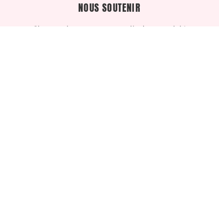
NOUS SOUTENIR
Si vous aimez notre travail, c’est par ici !
j'y vais
SUIVEZ-NOUS SUR LES RÉSEAUX
#LTR
NOS REVUES