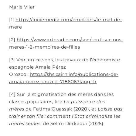
Marie Vilar
[1]
https://louiemedia.com/emotions/le-mal-de-
mere
[2]
https://www.arteradio.com/son/tout-sur-nos-
meres-1-2-memoires-de-filles
[3] Voir, en ce sens, les travaux de l’économiste
espagnole Amaia Pérez
Orozco :
https://shs.cairn.info/publications-de-
amaia-perez-orozco–718606?lang=fr
[4] Sur la stigmatisation des mères dans les
classes populaires, lire
La puissance des
mères
de Fatima Ouassak (2020), et
Laisse pas
traîner ton fils : comment l’Etat criminalise les
mères seules
, de Selim Derkaoui (2025)