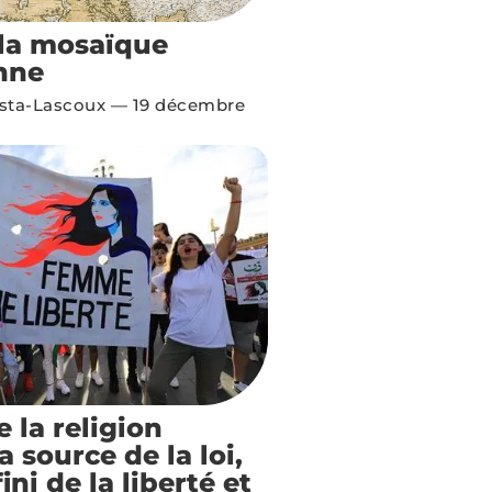
– la mosaïque
nne
osta-Lascoux
19 décembre
 la religion
a source de la loi,
fini de la liberté et