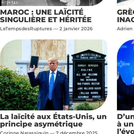
MAROC : UNE LAÏCITÉ
GRÈ
SINGULIÈRE ET HÉRITÉE
INA
LeTempsdesRuptures
2 janvier 2026
Adrien
La laïcité aux États-Unis, un
D’un
principe asymétrique
à un 
l’év
Corinne Narassiguin
7 décembre 2025