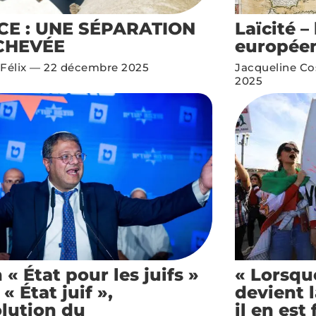
CE : UNE SÉPARATION
Laïcité 
CHEVÉE
europée
 Félix
22 décembre 2025
Jacqueline C
2025
 « État pour les juifs »
« Lorsque
« État juif »,
devient l
olution du
il en est 