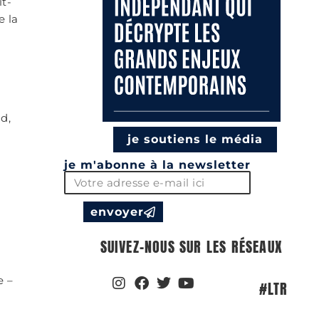
it-
e la
d,
je soutiens le média
je m'abonne à la newsletter
envoyer
SUIVEZ-NOUS SUR LES RÉSEAUX
e –
#LTR