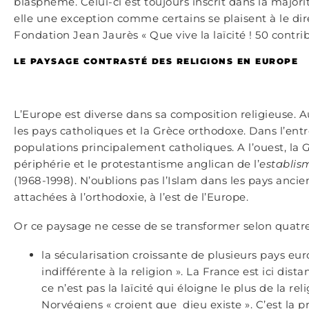
blasphème. Celui-ci est toujours inscrit dans la majorit
elle une exception comme certains se plaisent à le dire
Fondation Jean Jaurès « Que vive la laïcité ! 50 contrib
LE PAYSAGE CONTRASTÉ DES RELIGIONS EN EUROPE
L’Europe est diverse dans sa composition religieuse. 
les pays catholiques et la Grèce orthodoxe. Dans l’entr
populations principalement catholiques. A l’ouest, la
périphérie et le protestantisme anglican de l’
establis
(1968-1998). N’oublions pas l’Islam dans les pays anci
attachées à l’orthodoxie, à l’est de l’Europe.
Or ce paysage ne cesse de se transformer selon quatr
la sécularisation croissante de plusieurs pays eur
indifférente à la religion ». La France est ici di
ce n’est pas la laïcité qui éloigne le plus de la r
Norvégiens « croient que dieu existe ». C’est la 