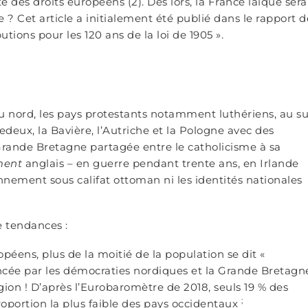
é des droits européens (2). Dès lors, la France laïque sera
 ? Cet article a initialement été publié dans le rapport d
utions pour les 120 ans de la loi de 1905 ».
Au nord, les pays protestants notamment luthériens, au su
edeux, la Bavière, l’Autriche et la Pologne avec des
 Grande Bretagne partagée entre le catholicisme à sa
ment
anglais – en guerre pendant trente ans, en Irlande
ennement sous califat ottoman ni les identités nationales
e tendances :
opéens, plus de la moitié de la population se dit «
stancée par les démocraties nordiques et la Grande Bretagn
eligion ! D’après l’Eurobaromètre de 2018, seuls 19 % des
;
proportion la plus faible des pays occidentaux