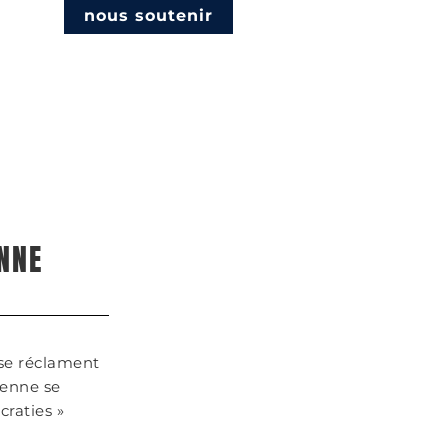
nous soutenir
ENNE
 se réclament
éenne se
craties »