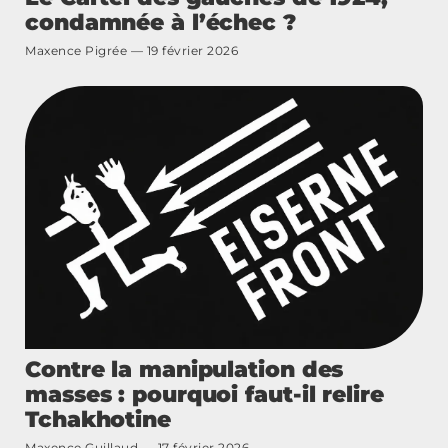
condamnée à l’échec ?
Maxence Pigrée
19 février 2026
Contre la manipulation des
masses : pourquoi faut-il relire
Tchakhotine
Maxence Guillaud
17 février 2026