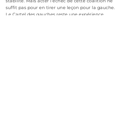
stabilité. Mais acter l’échec de cette coalition ne
suffit pas pour en tirer une leçon pour la gauche.
Le Cartel des gauches reste une expérience
fondatrice, symbole des tensions durables entre
réformisme, unité de la gauche et contraintes de
gouvernement, tensions qui structurent encore,
sous des formes renouvelées, l’histoire politique de
la gauche.
Car cent ans plus tard, lors des élections
législatives anticipées de 2024, la gauche restera
hantée par ces mêmes démons, avant même
d’avoir eu le temps de se frotter à l’exercice du
pouvoir.
(1)
Congrès de Tours, 25-30 décembre 1920, scission
de la Section française de l’Internationale ouvrière
(SFIO) et création de la Section française de