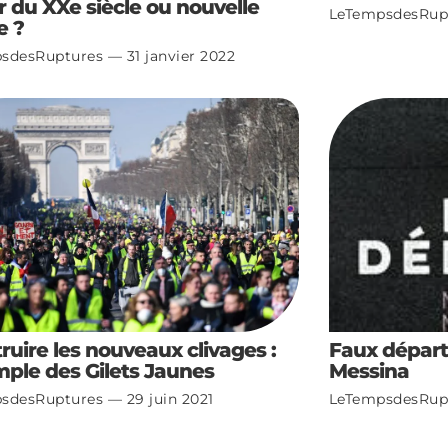
r du XXe siècle ou nouvelle
LeTempsdesRup
e ?
sdesRuptures
31 janvier 2022
ruire les nouveaux clivages :
Faux départ
mple des Gilets Jaunes
Messina
sdesRuptures
29 juin 2021
LeTempsdesRup