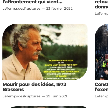
l’affrontement qui vient…
retou
donn
LeTempsdesRuptures
23 février 2022
LeTemp
Mourir pour des idées, 1972
Const
Brassens
l’exe
LeTempsdesRuptures
29 juin 2021
LeTemp