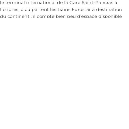
le terminal international de la Gare Saint-Pancras à
Londres, d’où partent les trains Eurostar à destination
du continent : il compte bien peu d’espace disponible
pour installer toutes les bornes d’enregistrement qui
seraient nécessaires pour assurer la fluidité du trafic…
Si dans l’esprit de beaucoup d’Européens (comprendre,
citoyens de l’UE) comme de Britanniques, le Brexit
appartient au passé, maints exemples démontrent qu’il
n’en est rien – ses conséquences sont loin d’être
résorbées pour les citoyens concernés.
Aujourd’hui, la majorité des Britanniques regrettent le
Brexit, et si le Royaume-Uni n’est pas coulé, il est bien
touché. Alors, puisque nous, citoyens de l’UE, sommes
appelés aux urnes, informons-nous correctement avant
de voter, sans nous laisser influencer par les slogans
bien tournés mais vides de sens. Et gardons en tête
qu’avec le retour de la rhétorique des « grandes