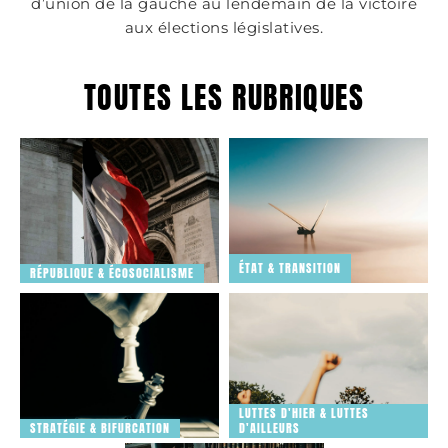
d’union de la gauche au lendemain de la victoire
aux élections législatives.
TOUTES LES RUBRIQUES
RÉPUBLIQUE &
RÉPUBLIQUE &
ÉCOSOCIALISME
ÉCOSOCIALISME
ÉTAT & TRANSITION
RÉPUBLIQUE & ÉCOSOCIALISME
LUTTES D'HIER & LUTTES
RÉPUBLIQUE &
D'AUJOURD'HUI
ÉCOSOCIALISME
LUTTES D'HIER & LUTTES
STRATÉGIE & BIFURCATION
D'AILLEURS