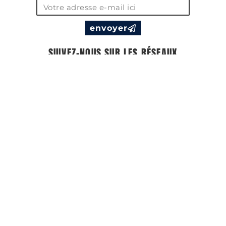
envoyer
SUIVEZ-NOUS SUR LES RÉSEAUX
#LTR
A lire aussi…