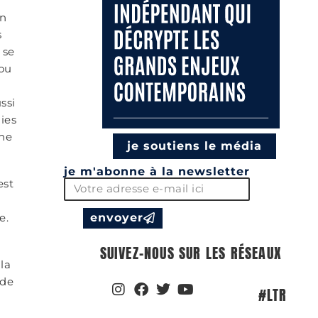
on
s
 se
 ou
ssi
ies
ène
je soutiens le média
je m'abonne à la newsletter
est
e.
envoyer
SUIVEZ-NOUS SUR LES RÉSEAUX
la
 de
#LTR