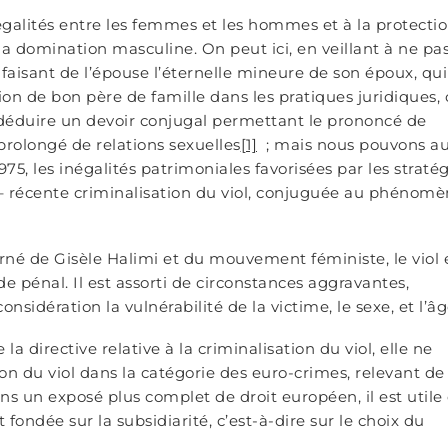
inégalités entre les femmes et les hommes et à la protecti
a domination masculine. On peut ici, en veillant à ne pa
, faisant de l’épouse l’éternelle mineure de son époux, qui
ion de bon père de famille dans les pratiques juridiques,
 déduire un devoir conjugal permettant le prononcé de
 prolongé de relations sexuelles
[1]
; mais nous pouvons au
5, les inégalités patrimoniales favorisées par les stratég
p – récente criminalisation du viol, conjuguée au phénom
rné de Gisèle Halimi et du mouvement féministe, le viol 
de pénal. Il est assorti de circonstances aggravantes,
sidération la vulnérabilité de la victime, le sexe, et l’âg
la directive relative à la criminalisation du viol, elle ne
tion du viol dans la catégorie des euro-crimes, relevant de 
s un exposé plus complet de droit européen, il est utile
ondée sur la subsidiarité, c’est-à-dire sur le choix du