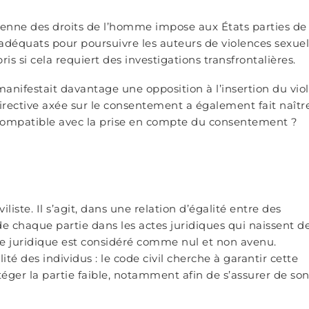
éenne des droits de l’homme impose aux États parties de
 adéquats pour poursuivre les auteurs de violences sexuel
ris si cela requiert des investigations transfrontalières.
manifestait davantage une opposition à l’insertion du viol
directive axée sur le consentement a également fait naîtr
 incompatible avec la prise en compte du consentement ?
liste. Il s’agit, dans une relation d’égalité entre des
de chaque partie dans les actes juridiques qui naissent d
cte juridique est considéré comme nul et non avenu.
lité des individus : le code civil cherche à garantir cette
ger la partie faible, notamment afin de s’assurer de so