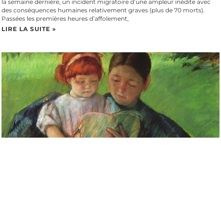
la semaine dernière, un incident migratoire d’une ampleur inédite avec
des conséquences humaines relativement graves (plus de 70 morts).
Passées les premières heures d’affolement,
LIRE LA SUITE »
Périscolaire parisien : protéger les enfants passe par répondre à la
crise que traverse le milieu
Les affaires qui touchent le périscolaire parisien ont légitimement suscité
émotion et inquiétude. À l’approche des premiers procès, attendus au
printemps 2026, la protection de l’enfance s’impose comme une
exigence absolue ; elle ne peut