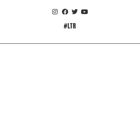
#LTR
A lire aussi…