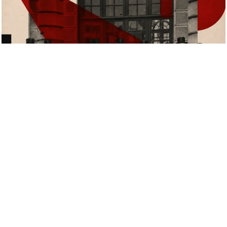
La social-démocratie, ou le faux-ami permanent de la gauche
française
La social-démocratie n’aura jamais réussi à s’enraciner en France comme
modèle d’organisation politique. Pourtant, à dix mois de la présidentielle,
pas moins de six personnalités revendiquent aujourd’hui cette étiquette,
soit par pudeur, n’osant se réclamer
LIRE LA SUITE »