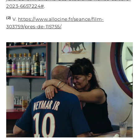
2023-6657224#
.
(2)
V.
https://www.allocine.fr/seance/film-
303759/pres-de-115755/
.