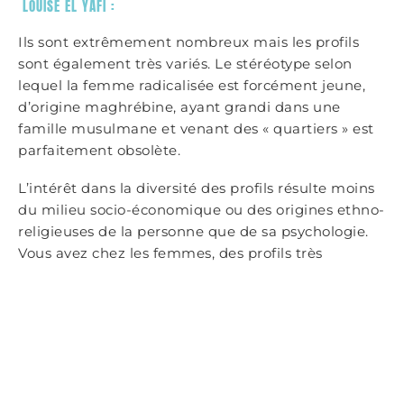
LOUISE EL YAFI :
Ils sont extrêmement nombreux mais les profils
sont également très variés. Le stéréotype selon
lequel la femme radicalisée est forcément jeune,
d’origine maghrébine, ayant grandi dans une
famille musulmane et venant des « quartiers » est
parfaitement obsolète.
L’intérêt dans la diversité des profils résulte moins
du milieu socio-économique ou des origines ethno-
religieuses de la personne que de sa psychologie.
Vous avez chez les femmes, des profils très
différents qui vont de la femme anciennement
victime de viol ou d’agression sexuelle qui va
trouver dans le jilbab une protection contre le
regard masculin, à l’ancienne prostituée qui
cherche dans le rigorisme une forme de
rédemption en passant par des femmes