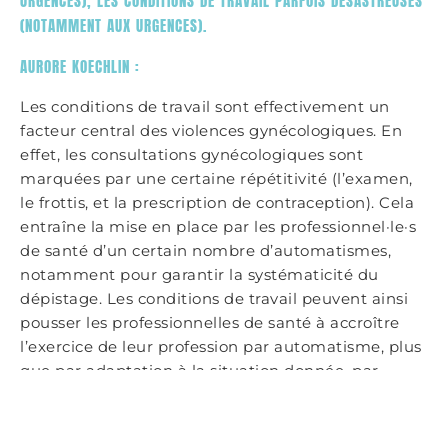
URGENCES), LES CONDITIONS DE TRAVAIL PARFOIS DÉSASTREUSES
(NOTAMMENT AUX URGENCES).
AURORE KOECHLIN :
Les conditions de travail sont effectivement un
facteur central des violences gynécologiques. En
effet, les consultations gynécologiques sont
marquées par une certaine répétitivité (l’examen,
le frottis, et la prescription de contraception). Cela
entraîne la mise en place par les professionnel·le·s
de santé d’un certain nombre d’automatismes,
notamment pour garantir la systématicité du
dépistage. Les conditions de travail peuvent ainsi
pousser les professionnelles de santé à accroître
l’exercice de leur profession par automatisme, plus
que par adaptation à la situation donnée, par
exemple lorsque la cadence augmente. C’est le cas
notamment aux urgences gynécologiques. Le
nombre de patientes est très important, et la