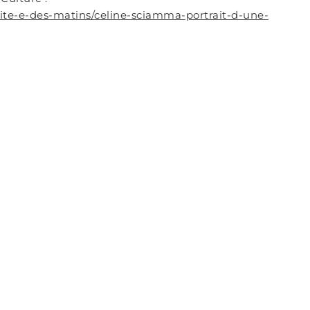
nvite-e-des-matins/celine-sciamma-portrait-d-une-