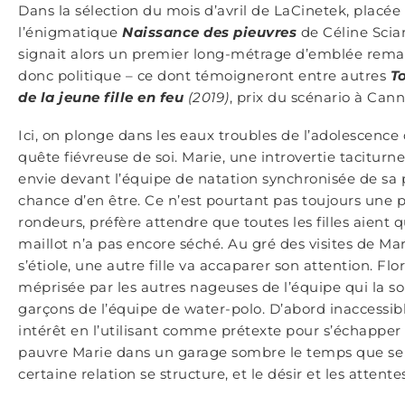
Dans la sélection du mois d’avril de LaCinetek, placé
l’énigmatique
Naissance des pieuvres
de Céline Scia
signait alors un premier long-métrage d’emblée rema
donc politique – ce dont témoigneront entre autres
T
de la jeune fille en feu
(2019)
, prix du scénario à Cann
Ici, on plonge dans les eaux troubles de l’adolescence d
quête fiévreuse de soi. Marie, une introvertie taciturne
envie devant l’équipe de natation synchronisée de sa p
chance d’en être. Ce n’est pourtant pas toujours une pa
rondeurs, préfère attendre que toutes les filles aient 
maillot n’a pas encore séché. Au gré des visites de Mar
s’étiole, une autre fille va accaparer son attention. Flo
méprisée par les autres nageuses de l’équipe qui la 
garçons de l’équipe de water-polo. D’abord inaccessible 
intérêt en l’utilisant comme prétexte pour s’échapper 
pauvre Marie dans un garage sombre le temps que se fa
certaine relation se structure, et le désir et les atte