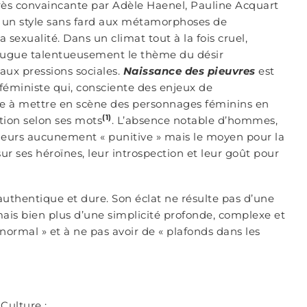
 très convaincante par Adèle Haenel, Pauline Acquart
c un style sans fard aux métamorphoses de
sexualité. Dans un climat tout à la fois cruel,
njugue talentueusement le thème du désir
 aux pressions sociales.
Naissance des pieuvres
est
féministe qui, consciente des enjeux de
ache à mettre en scène des personnages féminins en
(1)
ction selon ses mots
. L’absence notable d’hommes,
ailleurs aucunement « punitive » mais le moyen pour la
 sur ses héroïnes, leur introspection et leur goût pour
uthentique et dure. Son éclat ne résulte pas d’une
mais bien plus d’une simplicité profonde, complexe et
 normal » et à ne pas avoir de « plafonds dans les
Culture :