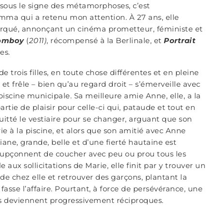
e sous le signe des métamorphoses, c’est
mma qui a retenu mon attention. À 27 ans, elle
rqué, annonçant un cinéma prometteur, féministe et
omboy
(
2011)
, récompensé à la Berlinale, et
Portrait
es.
e trois filles, en toute chose différentes et en pleine
 et frêle – bien qu’au regard droit – s’émerveille avec
iscine municipale. Sa meilleure amie Anne, elle, a la
rtie de plaisir pour celle-ci qui, pataude et tout en
quitté le vestiaire pour se changer, arguant que son
ie à la piscine, et alors que son amitié avec Anne
riane, grande, belle et d’une fierté hautaine est
soupçonnent de coucher avec peu ou prou tous les
aux sollicitations de Marie, elle finit par y trouver un
de chez elle et retrouver des garçons, plantant la
sse l’affaire. Pourtant, à force de persévérance, une
ntes deviennent progressivement réciproques.