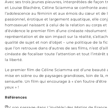
Avec ses trois jeunes pieuvres, interprétées de façon
et Louise Blachère, Céline Sciamma se confronte ave
l’adolescence au féminin et aux émois du cœur et de la 
passionnel, érotique et largement aquatique, elle co
homosexuel naissant à celui de la relation au corps et
d’évidence le premier film d’une cinéaste résolument 
représentation et de son impact sur la réalité, s’att
qualité de sujet et non d’objet – une politique de la fi
que l’on retrouve dans d’autres de ses films, n’est d’
cinéaste de focaliser toute l’attention et tout l’intérêt
la liberté.
Le premier film de Céline Sciamma est d’une beauté a
mise en scène ou de paysages grandioses, loin de là, 
sensuelle. Un film qui encourage à « s’en foutre d’être
yeux » !
Références
(1)
V. son passage dans
L’invité(e) des Matins
de France 