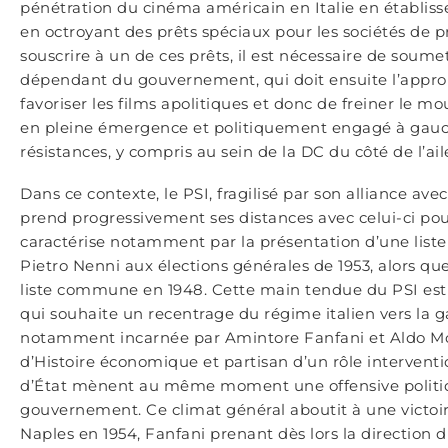
pénétration du cinéma américain en Italie en établiss
en octroyant des prêts spéciaux pour les sociétés de 
souscrire à un de ces prêts, il est nécessaire de soum
dépendant du gouvernement, qui doit ensuite l’approuv
favoriser les films apolitiques et donc de freiner le
en pleine émergence et politiquement engagé à gauche
résistances, y compris au sein de la DC du côté de l’ai
Dans ce contexte, le PSI, fragilisé par son alliance av
prend progressivement ses distances avec celui-ci pour
caractérise notamment par la présentation d’une list
Pietro Nenni aux élections générales de 1953, alors q
liste commune en 1948. Cette main tendue du PSI est f
qui souhaite un recentrage du régime italien vers la 
notamment incarnée par Amintore Fanfani et Aldo Moro
d’Histoire économique et partisan d’un rôle interventi
d’État mènent au même moment une offensive politique
gouvernement. Ce climat général aboutit à une victoir
Naples en 1954, Fanfani prenant dès lors la direction d