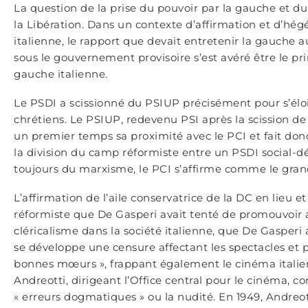
La question de la prise du pouvoir par la gauche et d
la Libération. Dans un contexte d’affirmation et d’hé
italienne, le rapport que devait entretenir la gauche a
sous le gouvernement provisoire s’est avéré être le pri
gauche italienne.
Le PSDI a scissionné du PSIUP précisément pour s’élo
chrétiens. Le PSIUP, redevenu PSI après la scission de
un premier temps sa proximité avec le PCI et fait don
la division du camp réformiste entre un PSDI social-
toujours du marxisme, le PCI s’affirme comme le grand
L’affirmation de l’aile conservatrice de la DC en lieu e
réformiste que De Gasperi avait tenté de promouvoir 
cléricalisme dans la société italienne, que De Gasperi 
se développe une censure affectant les spectacles et pu
bonnes mœurs », frappant également le cinéma italien. 
Andreotti, dirigeant l’Office central pour le cinéma, 
« erreurs dogmatiques » ou la nudité. En 1949, Andreot