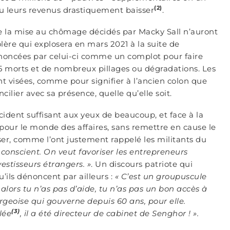
(2)
vu leurs revenus drastiquement baisser
.
n de la mise au chômage décidés par Macky Sall n’auront
lère qui explosera en mars 2021 à la suite de
énoncées par celui-ci comme un complot pour faire
 5 morts et de nombreux pillages ou dégradations. Les
nt visées, comme pour signifier à l’ancien colon que
ilier avec sa présence, quelle qu’elle soit.
ident suffisant aux yeux de beaucoup, et face à la
e pour le monde des affaires, sans remettre en cause le
ser, comme l’ont justement rappelé les militants du
conscient. On veut favoriser les entrepreneurs
estisseurs étrangers. »
. Un discours patriote qui
’ils dénoncent par ailleurs :
« C’est un groupuscule
alors tu n’as pas d’aide, tu n’as pas un bon accès à
bourgeoise qui gouverne depuis 60 ans, pour elle.
(3)
lée
, il a été directeur de cabinet de Senghor ! ».