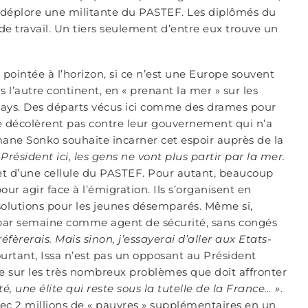
 déplore une militante du PASTEF. Les diplômés du
de travail. Un tiers seulement d’entre eux trouve un
 pointée à l’horizon, si ce n’est une Europe souvent
 l’autre continent, en « prenant la mer » sur les
pays. Des départs vécus ici comme des drames pour
ne décolèrent pas contre leur gouvernement qui n’a
smane Sonko souhaite incarner cet espoir auprès de la
 Président ici, les gens ne vont plus partir par la mer.
t d’une cellule du PASTEF. Pour autant, beaucoup
ur agir face à l’émigration. Ils s’organisent en
 solutions pour les jeunes désemparés. Même si,
s par semaine comme agent de sécurité, sans congés
préfèrerais. Mais sinon, j’essayerai d’aller aux Etats-
ourtant, Issa n’est pas un opposant au Président
cide sur les très nombreux problèmes que doit affronter
, une élite qui reste sous la tutelle de la France… »
.
c 2 millions de « pauvres » supplémentaires en un