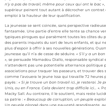
n’y a pas de travail, même pour ceux qui ont le bac »
,
supérieur peinent tout autant à décrocher un contrat 
emploi à la hauteur de leur qualification.
La jeunesse se sent coincée, sans perspective radieuse
fantasmée. Une partie d’entre elle tente sa chance vers
typiques pirogues qui parsèment toutes les côtes du 
des parents inquiets du sort de leurs enfants, et qui 
plus d’espoir à offrir à ses nouvelles générations. Ou
jeunesse qu’il n’a de cesse de séduire.
« S’il y a un bon
»,
se persuade Mamadou Diallo, responsable syndical e
n’attendent pas une potentielle alternance politique po
associations pour traquer les passeurs, et trouver des
comme l’avouera le jeune Issa qui travaille 72 heure
payés :
« Si je trouve un bon travail ici, je resterai. Je 
Unis, ou en France. Cela devient trop difficile ici… »
. P
Macky Sall. Au contraire, il le soutient, mais reste lu
sa patrie :
« Beaucoup de corruption, un peuple exploité
Un peuple plongé dans une pauvreté grandissante, ave