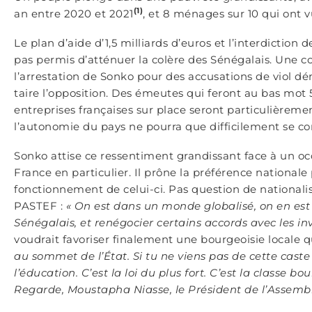
(1)
an entre 2020 et 2021
, et 8 ménages sur 10 qui ont 
Le plan d’aide d’1,5 milliards d’euros et l’interdictio
pas permis d’atténuer la colère des Sénégalais. Une co
l’arrestation de Sonko pour des accusations de viol d
taire l’opposition. Des émeutes qui feront au bas mot
entreprises françaises sur place seront particulièreme
l’autonomie du pays ne pourra que difficilement se conc
Sonko attise ce ressentiment grandissant face à un occ
France en particulier. Il prône la préférence national
fonctionnement de celui-ci. Pas question de nationali
PASTEF :
« On est dans un monde globalisé, on en est 
Sénégalais, et renégocier certains accords avec les inv
voudrait favoriser finalement une bourgeoisie locale qu
au sommet de l’État. Si tu ne viens pas de cette caste 
l’éducation. C’est la loi du plus fort. C’est la classe 
Regarde, Moustapha Niasse, le Président de l’Assemb