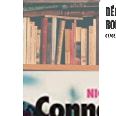
DÉ
RO
07/05