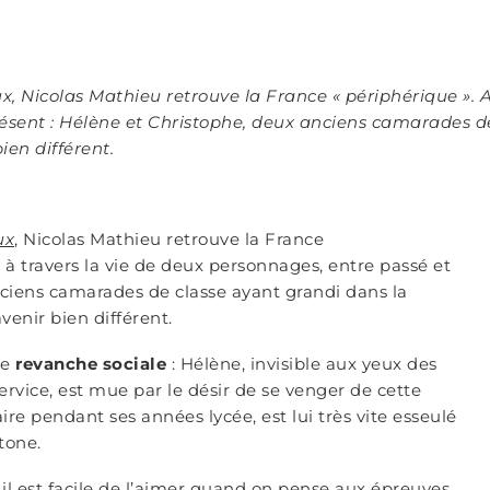
x, Nicolas Mathieu retrouve la France « périphérique ». A
résent : Hélène et Christophe, deux anciens camarades 
en différent.
ux
, Nicolas Mathieu retrouve la France
 à travers la vie de deux personnages, entre passé et
nciens camarades de classe ayant grandi dans la
enir bien différent.
ne
revanche sociale
: Hélène, invisible aux yeux des
ervice, est mue par le désir de se venger de cette
ire pendant ses années lycée, est lui très vite esseulé
tone.
il est facile de l’aimer quand on pense aux épreuves