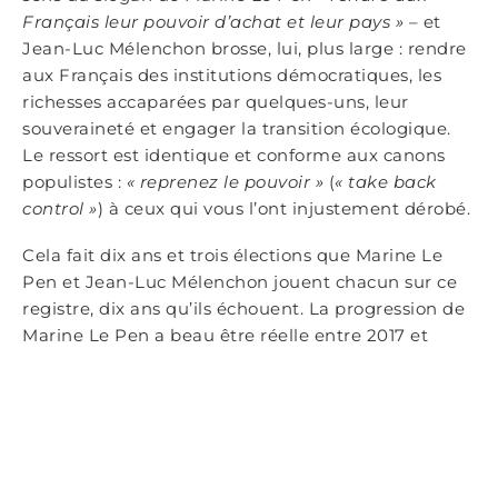
Français leur pouvoir d’achat et leur pays »
– et
Jean-Luc Mélenchon brosse, lui, plus large : rendre
aux Français des institutions démocratiques, les
richesses accaparées par quelques-uns, leur
souveraineté et engager la transition écologique.
Le ressort est identique et conforme aux canons
populistes :
« reprenez le pouvoir »
(
« take back
control »
) à ceux qui vous l’ont injustement dérobé.
Cela fait dix ans et trois élections que Marine Le
Pen et Jean-Luc Mélenchon jouent chacun sur ce
registre, dix ans qu’ils échouent. La progression de
Marine Le Pen a beau être réelle entre 2017 et
2022, elle cache mal la détermination de nos
concitoyens à rester dans un régime modéré.
Combien de millions d’électeurs ont, la mort dans
l’âme, voté Emmanuel Macron en 2017, en 2022 ?
Marine Le Pen ou Jean-Luc Mélenchon pourraient
être dix fois candidats, ils échoueraient dix fois, sauf