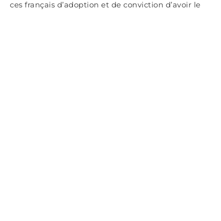
ces français d’adoption et de conviction d’avoir le
droit de faire entendre leur voix au niveau local.
Eux aussi doivent pouvoir voter.
[1]
Références
(1)
Article 4. « …Tout étranger âgé de vingt et un ans
accomplis, qui, domicilié en France depuis une
année – Y vit de son travail – Ou acquiert une
propriété – Ou épouse une Française – Ou adopte
un enfant – Ou nourrit un vieillard ; – Tout étranger
enfin, qui sera jugé par le Corps législatif avoir bien
mérité de l’humanité – Est admis à l’exercice des
Droits de citoyen français.