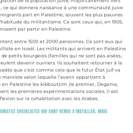
ation de la population juive, majoritairement vers
ork), ce qui donnera naissance à une communauté juive
igrants part en Palestine, souvent les plus pauvres.
 l’habitude du militantisme. Ce sont ceux qui, en 1905,
inissent par partir en Palestine.
sentent entre 1500 et 2000 personnes. Ce sont eux qui
lliste en Israël. Les militants qui arrivent en Palestine
es de petits bourgeois (familles qui ne sont pas aisées,
veulent devenir ouvriers. Ils souhaitent retourner à la
suadés que c’est comme cela que le futur État juif va
 marxiste selon laquelle l’avenir appartient à
nc en Palestine les kibboutzim (le premier, Degania,
uent les premières expérimentations sociales. Il est
flexion sur la cohabitation avec les Arabes.
IONISTES SOCIALISTES QUI SONT VENUS S’INSTALLER, MAIS