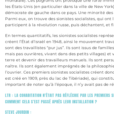
mondiale). Ces pogroms ont provoqué une forte immigr
les États-Unis (en particulier dans la ville de New Y
démocrate de gauche dans ce pays. Une minorité des m
Parmi eux, on trouve des sionistes socialistes, qui ont
participent à la révolution russe, puis déchantent, et f
En termes quantitatifs, les sionistes socialistes repré
créent l’État d’Israël en 1948, ainsi le mouvement travai
sont des travaillistes “pur jus”. Ils sont issus de famill
mais pas ouvrières, vivant dans des petits villages) et 
terre et devenir des travailleurs manuels. Ils sont per
naître. Ils sont également imprégnés de la philosophie
l’ouvrier. Ces premiers sionistes socialistes créent do
est créé en 1909, près du lac de Tibériade), qui constit
important de noter qu’à l’époque, il n’y avait pas de ré
LTR : LA COHABITATION N’ÉTAIT PAS RÉFLÉCHIE PAR LES PREMIERS S
COMMENT CELA S’EST PASSÉ APRÈS LEUR INSTALLATION ?
STEVE JOURDIN :