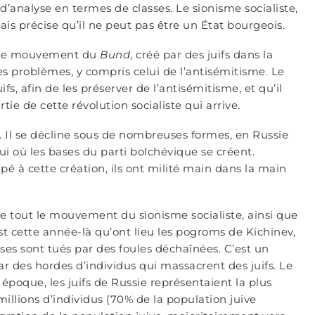
r d’analyse en termes de classes. Le sionisme socialiste,
 mais précise qu’il ne peut pas être un État bourgeois.
ar le mouvement du
Bund
, créé par des juifs dans la
es problèmes, y compris celui de l’antisémitisme. Le
uifs, afin de les préserver de l’antisémitisme, et qu’il
artie de cette révolution socialiste qui arrive.
. Il se décline sous de nombreuses formes, en Russie
i où les bases du parti bolchévique se créent.
pé à cette création, ils ont milité main dans la main
rme tout le mouvement du sionisme socialiste, ainsi que
st cette année-là qu’ont lieu les pogroms de Kichinev,
ses sont tués par des foules déchaînées. C’est un
r des hordes d’individus qui massacrent des juifs. Le
poque, les juifs de Russie représentaient la plus
lions d’individus (70% de la population juive