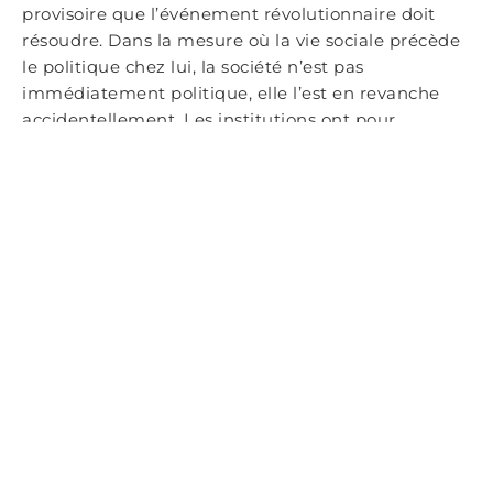
provisoire que l’événement révolutionnaire doit
résoudre. Dans la mesure où la vie sociale précède
le politique chez lui, la société n’est pas
immédiatement politique, elle l’est en revanche
accidentellement. Les institutions ont pour
fonction de faire passer la société de l’état sauvage,
aussi dénommé état politique, à la cité de droit
social qui est une cité non politique. La politique
n’existe que par la présence de conflit au sein du
social. Une fois atteint une situation non
conflictuelle et unitaire de la cité les relations
politiques n’auront plus lieu d’être ; «
alors, le social
non brisé, non brimé par le politique, pourra laisser
jouer à fond sa spontanéité créatrice
».
Dans le conflit qui oppose Spinoza à Hobbes au
sujet de la fin de la politique, Saint-Just se serait
retrouvé certainement du côté du second. Il est un
institutionnaliste rêveur dans la mesure où il