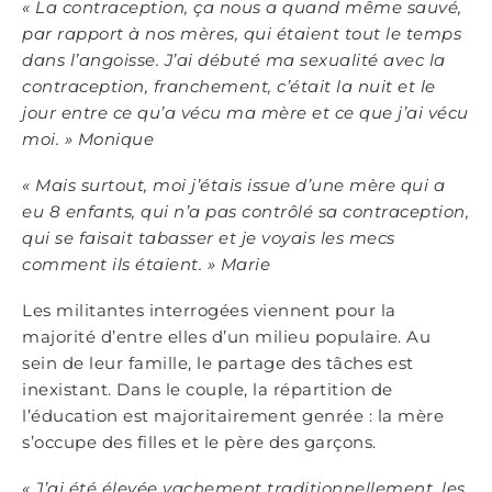
« La contraception, ça nous a quand même sauvé,
par rapport à
nos m
è
res, qui étaient tout le temps
dans l’angoisse. J’ai débuté
ma sexualit
é avec la
contraception, franchement, c’était la nuit et le
jour entre ce qu’a vécu ma m
è
re et ce que j’ai vécu
moi.
»
Monique
« Mais surtout, moi j’étais issue d’une m
è
re qui a
eu 8 enfants, qui n’a pas contrôlé sa contraception,
qui se faisait tabasser et je voyais les mecs
comment ils étaient.
»
Marie
Les militantes interrogées viennent pour la
majorité d’entre elles d’un milieu populaire. Au
sein de leur famille, le partage des tâches est
inexistant. Dans le couple, la répartition de
l’éducation est majoritairement genrée : la mère
s’occupe des filles et le père des garçons.
« J’ai été élevée vachement traditionnellement, les