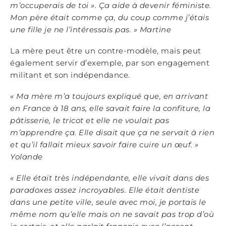
m’occuperais de toi
»
. Ça aide à devenir fé
ministe.
Mon pè
re était comme ça, du coup comme j’étais
une fille je ne l’inté
ressais pas.
»
Martine
La mère peut être un contre-modèle, mais peut
également servir d’exemple, par son engagement
militant et son indépendance.
«
Ma mè
re m’a toujours expliqué que, en arrivant
en France à 18 ans, elle savait faire la confiture, la
pâtisserie, le tricot et elle ne voulait pas
m’apprendre ça. Elle disait que ça ne servait à rien
et qu’il fallait mieux savoir faire cuire un œuf.
»
Yolande
« Elle était tr
è
s indépendante, elle vivait dans des
paradoxes assez incroyables. Elle était dentiste
dans une petite ville, seule avec moi, je portais le
même nom qu’elle mais on ne savait pas trop d’o
ù