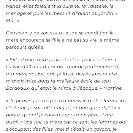
nanas, elles faisaient la cuisine, la vaisselle, le
ménage et puis les mecs ils allaient au jardin.
»
Marie
Consciente de son statut et de sa condition, la
mère encourage sa fille à ne pas suivre le même
parcours qu’elle.
« Fille d’une m
è
re prolo de chez prolo, entrée à
l’usine
à 13 ans, du quart- monde pratiquement,
ma m
è
re voulait que je fasse des études et elle
m’avait mise dans la meilleure école de tout
Bordeaux, qui était le Mirail à l’époque.
»
Martine
« Je pense que ce qui m’a poussée à être féministe,
c’est que je suis fille unique, et que quand j’étais
petite, quand je courrais vers mon p
è
re, il me
disait « Vas voir ta m
è
re car ce sont les femmes qui
s’occupent des filles, moi si t’étais un garçon, je