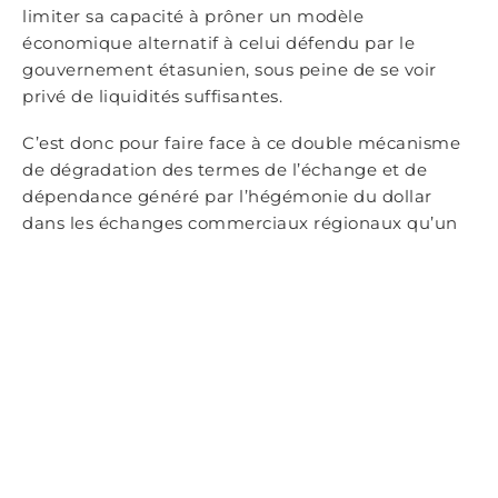
limiter sa capacité à prôner un modèle
économique alternatif à celui défendu par le
gouvernement étasunien, sous peine de se voir
privé de liquidités suffisantes.
C’est donc pour faire face à ce double mécanisme
de dégradation des termes de l’échange et de
dépendance généré par l’hégémonie du dollar
dans les échanges commerciaux régionaux qu’un
certain nombre de gouvernements de gauche
récemment arrivés au pouvoir au sein du continent
prônent, sous l’impulsion de Lula, la mise en place
d’une monnaie régionale à taux flottants avec les
devises nationales. Or, la défaite du parti péroniste
qui représentait, aux côtés du président brésilien,
l’un des principaux tenants de ce projet, ainsi que
l’émergence, au sein de la troisième économie du
continent, d’un partisan acharné d’un
renforcement des relations diplomatiques et