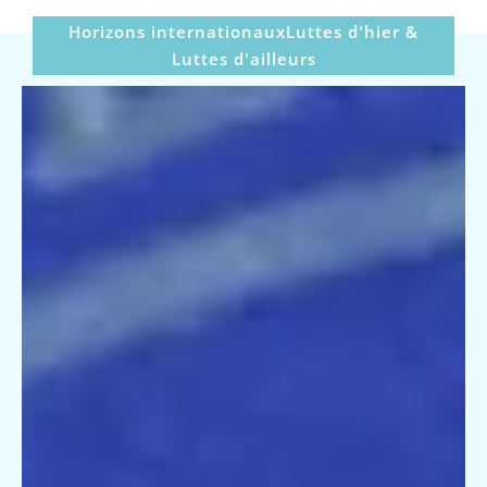
Horizons internationaux
Luttes d'hier &
Luttes d'ailleurs