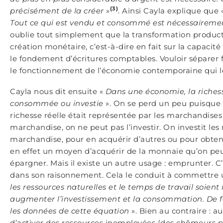
(3)
précisément de la créer
»
. Ainsi Cayla explique que 
Tout ce qui est vendu et consommé est nécessairemen
oublie tout simplement que la transformation product
création monétaire, c’est-à-dire en fait sur la capacit
le fondement d’écritures comptables. Vouloir séparer f
le fonctionnement de l’économie contemporaine qui le
Cayla nous dit ensuite «
Dans une économie, la richesse
consommée ou investie
». On se perd un peu puisque 
richesse réelle était représentée par les marchandises
marchandise, on ne peut pas l’investir. On investit le
marchandise, pour en acquérir d’autres ou pour obtenir
en effet un moyen d’acquérir de la monnaie qu’on peut 
épargner. Mais il existe un autre usage : emprunter. C’
dans son raisonnement. Cela le conduit à commettre un
les ressources naturelles et le temps de travail soient 
augmenter l’investissement et la consommation. De 
les données de cette équation
». Bien au contraire :
d’activer des ressources inemployées (des chômeurs p