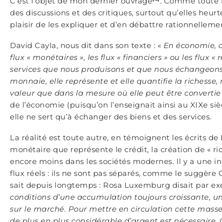
C’est l’objet de mon dernier ouvrage
. Comme toute i
des discussions et des critiques, surtout qu’elles heurte
plaisir de les expliquer et d’en débattre rationnelleme
David Cayla, nous dit dans son texte : «
En économie, o
flux « monétaires », les flux « financiers » ou les flux « 
services que nous produisons et que nous échangeons. 
monnaie, elle représente et elle quantifie la richesse, 
valeur que dans la mesure où elle peut être convertie 
de l’économie (puisqu’on l’enseignait ainsi au XIXe siècl
elle ne sert qu’à échanger des biens et des services.
La réalité est toute autre, en témoignent les écrits d
monétaire que représente le crédit, la création de « ri
encore moins dans les sociétés modernes. Il y a une in
flux réels : ils ne sont pas séparés, comme le suggère
sait depuis longtemps : Rosa Luxemburg disait par e
conditions d’une accumulation toujours croissante, 
sur le marché. Pour mettre en circulation cette mass
de plus en plus considérable d’argent est nécessaire. C