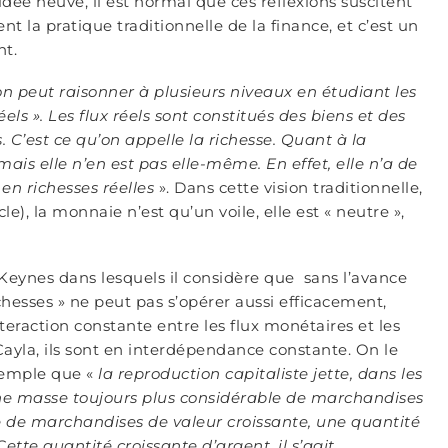
dée neuve, il est normal que ces réflexions suscitent
nt la pratique traditionnelle de la finance, et c’est un
nt.
n peut raisonner à plusieurs niveaux en étudiant les
réels ». Les flux réels sont constitués des biens et des
C’est ce qu’on appelle la richesse. Quant à la
mais elle n’en est pas elle-même. En effet, elle n’a de
en richesses réelles
». Dans cette vision traditionnelle,
e), la monnaie n’est qu’un voile, elle est « neutre »,
e Keynes dans lesquels il considère que sans l’avance
chesses » ne peut pas s’opérer aussi efficacement,
teraction constante entre les flux monétaires et les
 Cayla, ils sont en interdépendance constante. On le
xemple que «
la reproduction capitaliste jette, dans les
une masse toujours plus considérable de marchandises
e de marchandises de valeur croissante, une quantité
ette quantité croissante d’argent, il s’agit