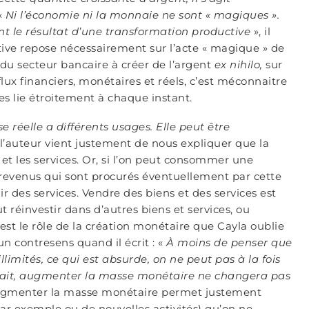
«
Ni l’économie ni la monnaie ne sont « magiques ».
t le résultat d’une transformation productive
», il
ive repose nécessairement sur l’acte « magique » de
é du secteur bancaire à créer de l’argent
ex nihilo,
sur
lux financiers, monétaires et réels, c’est méconnaitre
s lie étroitement à chaque instant.
 réelle a différents usages. Elle peut être
l’auteur vient justement de nous expliquer que la
 et les services. Or, si l’on peut consommer une
s revenus qui sont procurés éventuellement par cette
 des services. Vendre des biens et des services est
réinvestir dans d’autres biens et services, ou
est le rôle de la création monétaire que Cayla oublie
 contresens quand il écrit : «
À moins de penser que
illimités, ce qui est absurde, on ne peut pas à la fois
fait, augmenter la masse monétaire ne changera pas
 augmenter la masse monétaire permet justement
ar exemple ou de nouvelles activités) qu’on ne