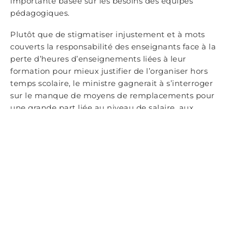
importante basée sur les besoins des équipes
pédagogiques.
Plutôt que de stigmatiser injustement et à mots
couverts la responsabilité des enseignants face à la
perte d’heures d’enseignements liées à leur
formation pour mieux justifier de l’organiser hors
temps scolaire, le ministre gagnerait à s’interroger
sur le manque de moyens de remplacements pour
une grande part liée au niveau de salaire, aux
conditions de travail et …. à l’absence de formation.
Inadéquation entre les outils disponibles et les
attentes des enseignants, manque d’attractivité
des missions des formateurs, apport insuffisant de
la recherche en éducation, nécessité de mise en
œuvre de formations locales en déléguant des
moyens sur le terrain aux équipes pédagogiques …
Autant d’urgences qui, en n’étant pas traitées,
participent d’une nouvelle atteinte au statut même