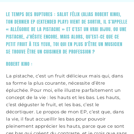
LE TEMPS DES RUPTURES : SALUT FÉLIX (ALIAS ROBERT KINO),
TON DERNIER EP (EXTENDED PLAY) VIENT DE SORTIR, IL S’APPELLE
« ALLÉGORIE DE LA PISTACHE » ET C’EST UN VRAI BIJOU. OU UNE
PISTACHE, J’HÉSITE ENCORE. MAIS ALORS, QU’EST-CE QUE CE
PETIT FRUIT À TES YEUX, TOI QUI EN PLUS D’ÊTRE UN MUSICIEN
SE TROUVE ÊTRE UN CUISINIER DE PROFESSION ?
ROBERT KINO :
La pistache, c’est un fruit délicieux mais qui, dans
sa forme la plus courante, nécessite d’être
épluchée. Pour moi, elle illustre parfaitement un
concept de la vie : les hauts et les bas. Les hauts,
c’est déguster le fruit, et les bas, c’est le
décortiquer. Le propos de mon EP, c’est que, dans
la vie, il faut accueillir les bas pour pouvoir
pleinement apprécier les hauts, parce que ce sont
ces bas qui créent du contraste, et je crois que sans