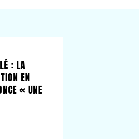
É : LA
ITION EN
ONCE « UNE