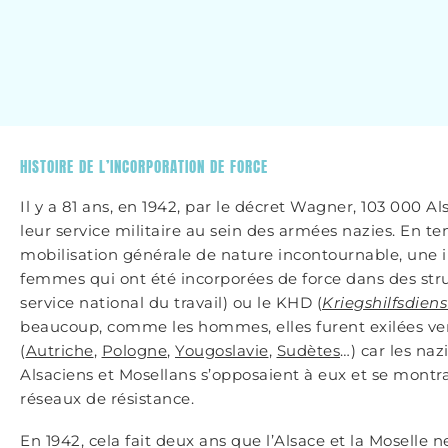
HISTOIRE DE L’INCORPORATION DE FORCE
Il y a 81 ans, en 1942, par le décret Wagner, 103 000 Al
leur service militaire au sein des armées nazies. En te
mobilisation générale de nature incontournable, une 
femmes qui ont été incorporées de force dans des st
service national du travail) ou le KHD (
Kriegshilfsdiens
beaucoup, comme les hommes, elles furent exilées ver
(
Autriche
,
Pologne
,
Yougoslavie
,
Sudètes
…) car les na
Alsaciens et Mosellans s’opposaient à eux et se montraie
réseaux de résistance.
En 1942, cela fait deux ans que l’Alsace et la Moselle 