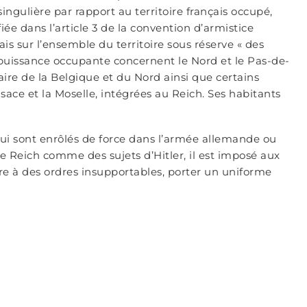
ingulière par rapport au territoire français occupé,
fiée dans l’article 3 de la convention d’armistice
s sur l’ensemble du territoire sous réserve « des
a puissance occupante concernent le Nord et le Pas-de-
aire de la Belgique et du Nord ainsi que certains
Alsace et la Moselle, intégrées au Reich. Ses habitants
ui sont enrôlés de force dans l’armée allemande ou
e Reich comme des sujets d’Hitler, il est imposé aux
re à des ordres insupportables, porter un uniforme
ux qui tentent de refuser l’incorporation forcée ou
de celle de leur famille. Si certains parviennent à
refusant l’incorporation dans l’armée nazie sont
 camp de concentration du Struthof, y subissant
’à la mort. Par milliers également, des membres de la
conduits à Schirmeck ou envoyés en Silésie, Pologne,