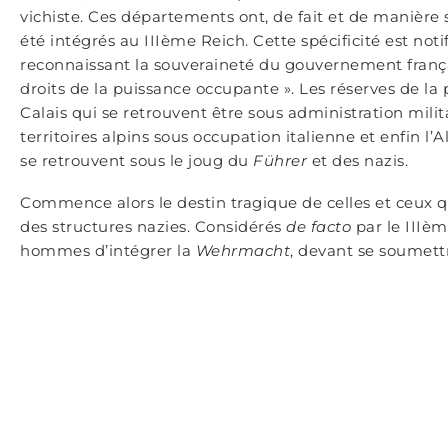
vichiste. Ces départements ont, de fait et de manière s
été intégrés au IIIème Reich. Cette spécificité est noti
reconnaissant la souveraineté du gouvernement françai
droits de la puissance occupante ». Les réserves de l
Calais qui se retrouvent être sous administration milit
territoires alpins sous occupation italienne et enfin l’
se retrouvent sous le joug du
Führer
et des nazis.
Commence alors le destin tragique de celles et ceux q
des structures nazies. Considérés
de facto
par le IIIèm
hommes d’intégrer la
Wehrmacht
, devant se soumett
déshonorant, mener une guerre du côté de l’ennemi. Ce
qui désertent le font au péril de leur vie mais surtout 
prendre la fuite, plusieurs milliers de jeunes hommes 
internés au camp de sécurité de Schirmeck, annexe du
travaux forcés, maltraitance et torture, souvent jusqu
famille de ceux qui avaient déserté sont capturés et 
Allemagne, après confiscation de leurs biens.