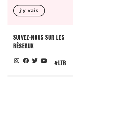
j'y vais
SUIVEZ-NOUS SUR LES
RÉSEAUX
#LTR
DANS LA MÊME
CATÉGORIE...
CEUTA, JUILLET
2026 : UNE
MANIPULATION
GÉOPOLITIQUE QUI