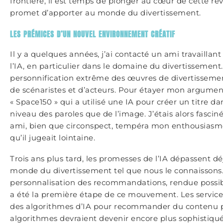
frontière, il est temps de plonger au cœur de cette rév
promet d’apporter au monde du divertissement.
LES PRÉMICES D’UN NOUVEL ENVIRONNEMENT CRÉATIF
Il y a quelques années, j’ai contacté un ami travailla
l’IA, en particulier dans le domaine du divertissement
personnification extrême des œuvres de divertissement
de scénaristes et d’acteurs. Pour étayer mon argument,
« Space150 » qui a utilisé une IA pour créer un titre da
niveau des paroles que de l’image. J’étais alors fasciné
ami, bien que circonspect, tempéra mon enthousiasme
qu’il jugeait lointaine.
Trois ans plus tard, les promesses de l’IA dépassent d
monde du divertissement tel que nous le connaissons. 
personnalisation des recommandations, rendue possibl
a été la première étape de ce mouvement. Les service
des algorithmes d’IA pour recommander du contenu per
algorithmes devraient devenir encore plus sophistiqué