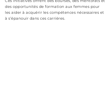
Ces initiatives offrent des bourses, des mentorats et
des opportunités de formation aux femmes pour
les aider à acquérir les compétences nécessaires et
à s’épanouir dans ces carrières.
L’INFLUENCE DES NORMES SOCIALES ET CULTURELLES SUR LES
INÉGALITÉS DE GENRE
Les inégalités de genre dans le domaine de
l’intelligence artificielle et de l’emploi résultent
aussi des normes sociales et culturelles qui
façonnent les attentes et les choix des individus en
fonction de leur genre, influençant ainsi les
carrières et les opportunités professionnelles.
Pendant longtemps, la société a eu des attentes
traditionnelles concernant les rôles de genre. Les
femmes étaient souvent associées à des
responsabilités domestiques, de soins et de
soutien, tandis que les hommes étaient considérés
comme les principaux pourvoyeurs financiers de la