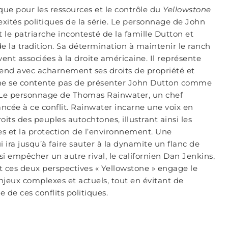
que pour les ressources et le contrôle du
Yellowstone
exités politiques de la série. Le personnage de John
le patriarche incontesté de la famille Dutton et
de la tradition. Sa détermination à maintenir le ranch
vent associées à la droite américaine. Il représente
éfend avec acharnement ses droits de propriété et
ie ne se contente pas de présenter John Dutton comme
s. Le personnage de Thomas Rainwater, un chef
cée à ce conflit. Rainwater incarne une voix en
its des peuples autochtones, illustrant ainsi les
es et la protection de l’environnement. Une
ira jusqu’à faire sauter à la dynamite un flanc de
i empêcher un autre rival, le californien Dan Jenkins,
t ces deux perspectives « Yellowstone » engage le
njeux complexes et actuels, tout en évitant de
 de ces conflits politiques.