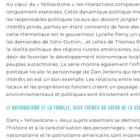
Au cœur de « Yellowstone », les interactions complexes 
longuement explorées. Cette dynamique politique met
les responsables politiques locaux qui doivent jongler e
intérêts privés, parfois en étant contraints de faire de
cette thématique est le gouverneur Lynelle Perry, un p
les demandes de John Dutton, , et celles de Thomas Rai
la réalité politique des régions rurales américaines, où
désir de favoriser le développement économique local, 
peuples autochtones. La série montre également l’influ
politique locale. le personnage de Dan Jenkins qui ten
intérêts en est un bon exemple. Les relations entre le
locaux et les propriétaires fonciers créent un paysag
environnementaux et politiques sont étroitement entr
LE NATIONALISME ET LA FAMILLE, DEUX THÈMES AU COEUR DE LA SÉ
Dans « Yellowstone », deux sujets essentiels se dém
l’histoire et à la caractérisation des personnages : le n
nationalisme et le patriotisme américains sont incarn