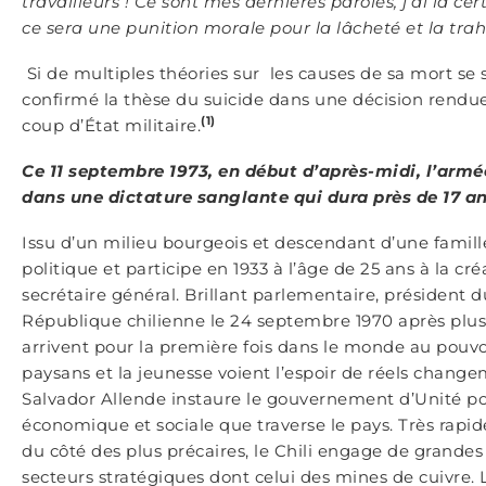
travailleurs ! Ce sont mes dernières paroles, j’ai la ce
ce sera une punition morale pour la lâcheté et la trah
Si de multiples théories sur les causes de sa mort se 
confirmé la thèse du suicide dans une décision rendue 
(1)
coup d’État militaire.
Ce 11 septembre 1973, en début d’après-midi, l’armée 
dans une dictature sanglante qui dura près de 17 a
Issu d’un milieu bourgeois et descendant d’une famill
politique et participe en 1933 à l’âge de 25 ans à la cré
secrétaire général. Brillant parlementaire, président du
République chilienne le 24 septembre 1970 après plusi
arrivent pour la première fois dans le monde au pouvo
paysans et la jeunesse voient l’espoir de réels changem
Salvador Allende instaure le gouvernement d’Unité pop
économique et sociale que traverse le pays. Très rapi
du côté des plus précaires, le Chili engage de grande
secteurs stratégiques dont celui des mines de cuivre