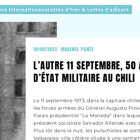
ons internationaux
Luttes d'hier & Luttes d'ailleurs
10/09/2023
MAXENCE PIGRÉE
L’AUTRE 11 SEPTEMBRE, 50
D’ÉTAT MILITAIRE AU CHILI
Le 11 septembre 1973, dans la capitale chili
les forces armées du Général Augusto Pin
Palais présidentiel “La Moneda” dans lequel
président socialiste Salvador Allende avec
Plus tôt dans la nuit, les putschistes se so
Valparaiso, ville côtière située à une centa