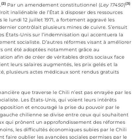
(2)
(3)
.
Par un amendement constitutionnel (
Ley 17450
)
e droit inaliénable de l’État à disposer des ressources
 le lundi 12 juillet 1971, a fortement aggravé les
ernier contrôlait plusieurs mines de cuivre. S’ensuit
les États-Unis sur l’indemnisation qui accentuera la
ement socialiste. D’autres réformes visant à améliorer
leurs ont été adoptées notamment grâce au
tion afin de créer de véritables droits sociaux face
ent leurs salaires augmentés, les prix gelés et la
té, plusieurs actes médicaux sont rendus gratuits
nancière que traverse le Chili n’est pas enrayée par les
aliste. Les États-Unis, qui voient leurs intérêts
osition et encouragé la prise du pouvoir par le
a gauche chilienne se divise entre ceux qui souhaitent
 ceux qui prônent un approfondissement des réformes
ns, les difficultés économiques subies par le Chili
t faire oublier les avancées sociales permises par le