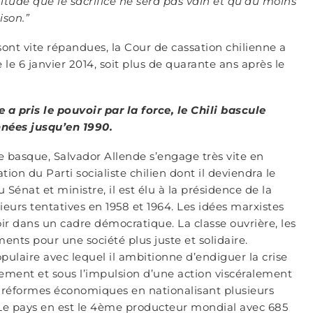
rtitude que le sacrifice ne sera pas vain et qu’au moins
ison.”
sont vite répandues, la Cour de cassation chilienne a
le 6 janvier 2014, soit plus de quarante ans après le
a pris le pouvoir par la force, le Chili bascule
nnées jusqu’en 1990.
e basque, Salvador Allende s’engage très vite en
ation du Parti socialiste chilien dont il deviendra le
 Sénat et ministre, il est élu à la présidence de la
eurs tentatives en 1958 et 1964. Les idées marxistes
ir dans un cadre démocratique. La classe ouvrière, les
ents pour une société plus juste et solidaire.
ulaire avec lequel il ambitionne d’endiguer la crise
dement et sous l’impulsion d’une action viscéralement
s réformes économiques en nationalisant plusieurs
. Le pays en est le 4ème producteur mondial avec 685