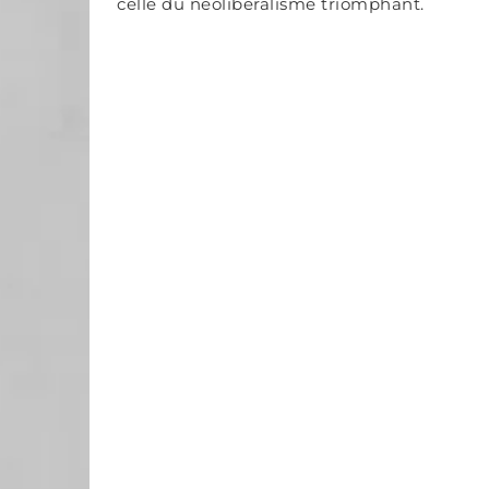
celle du néolibéralisme triomphant.