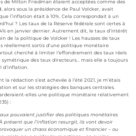
ées de Milton Friedman étaient acceptées comme des
, alors sous la présidence de Paul Volcker, avait
ue l’inflation était à 10%. Cela correspondait à un
rd’hui ? Les taux de la Réserve fédérale sont certes à
,4% en janvier dernier. Autrement dit, le taux d’intérêt
oin de la politique de Volcker ! Les hausses de taux
is réellement sortis d’une politique monétaire
out cherché à limiter l’effondrement des taux réels
 symétrique des taux directeurs… mais elle a toujours
 d’inflation.
nt la rédaction s’est achevée à l’été 2021, je m’étais
ation et sur les stratégies des banques centrales.
arderaient-elles une politique monétaire relativement
35) :
traux pouvaient justifier des politiques monétaires
résent que l’inflation resurgit, ils vont devoir
et provoquer un chaos économique et financier – ou