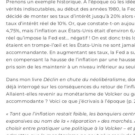
Prenons un exemple historique. À l’époque où les id
vérités indiscutables, au début des années 1980, la Fed
décidé de monter ses taux d’intérêt jusqu’à 20% alors q
taux d’intérêt réel de 10%. Or, que constate-t-on aujou
4,75%, mais l’inflation aux États-Unis était d’environ 6
réel qu’impose la Fed est… négatif ! On est donc très l
étaient en trompe-l’œil et les États-Unis ne sont jama
accommandante. En augmentant ses taux, la Fed a surt
en compensant la hausse de l’inflation par une hausse
pris soin de les maintenir à un niveau inférieur au seuil
Dans mon livre
Déclin en chute du néolibéralisme
, do
déjà interrogé sur les conséquences du retour de l’infl
Allaient-elles revenir au monétarisme de Volcker ou g
accommodante ? Voici ce que j’écrivais à l’époque (p. 2
« Tant que l’inflation restait faible, les banquiers cen
expansives au nom de la « réparation » des marchés. À p
choisir entre pratiquer une politique à la Volcker – 